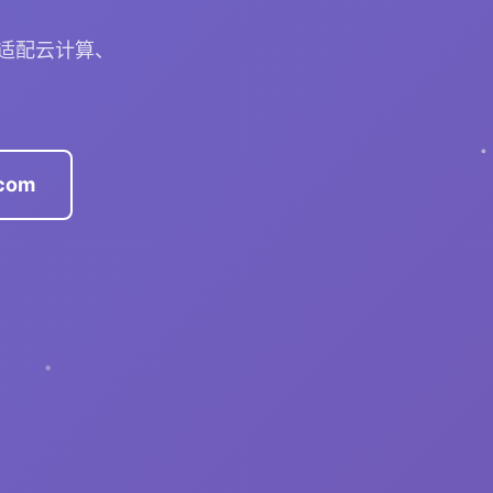
然适配云计算、
com