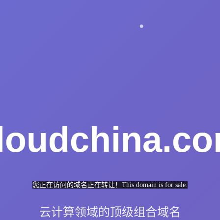
loudchina.c
您正在访问的域名正在转让！This domain is for sale.
云计算领域的顶级组合域名